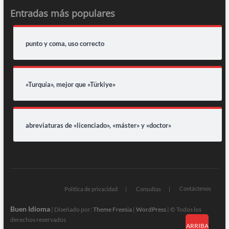
Entradas más populares
punto y coma, uso correcto
«Turquía», mejor que «Türkiye»
abreviaturas de «licenciado», «máster» y «doctor»
Contáctenos
Política de privacidad
Consultas
Buen Idioma
| Diseñado por:
Theme Freesia
|
WordPress
| © Todos los
derechos reservados
ARRIBA