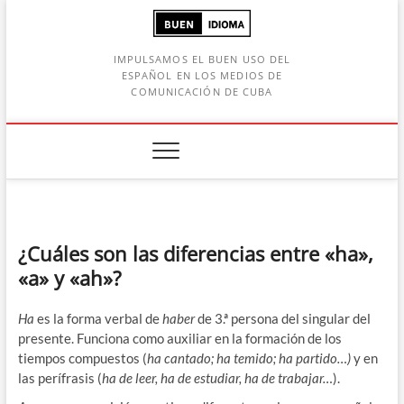
Saltar
al
contenido
IMPULSAMOS EL BUEN USO DEL
ESPAÑOL EN LOS MEDIOS DE
COMUNICACIÓN DE CUBA
Botón de búsqueda
car:
¿Cuáles son las diferencias entre «ha»,
«a» y «ah»?
Ha
es la forma verbal de
haber
de 3.ª persona del singular del
presente. Funciona como auxiliar en la formación de los
tiempos compuestos (
ha cantado; ha temido; ha partido…)
y en
las perífrasis (
ha de leer, ha de estudiar, ha de trabajar…
).