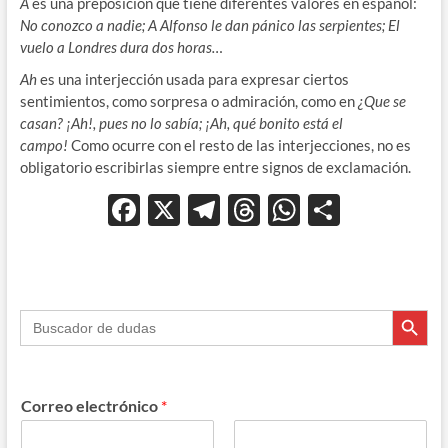
A
es una preposición que tiene diferentes valores en español:
No conozco a nadie; A Alfonso le dan pánico las serpientes; El
vuelo a Londres dura dos horas…
Ah
es una interjección usada
para expresar ciertos
sentimientos, como sorpresa o admiración, como en
¿Que se
casan? ¡Ah!, pues no lo sabía;
¡Ah, qué bonito está el
campo!
Como ocurre con el resto de las interjecciones, no es
obligatorio escribirlas siempre entre signos de exclamación.
F
X
T
T
W
C
ac
el
hr
h
o
e
e
e
at
m
b
gr
a
s
p
Botón de búsque
Buscar:
o
a
ds
A
ar
o
m
p
ti
k
p
r
Correo electrónico
*