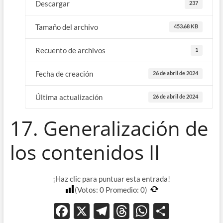
Descargar
237
Tamaño del archivo
453.68 KB
Recuento de archivos
1
Fecha de creación
26 de abril de 2024
Última actualización
26 de abril de 2024
17. Generalización de
los contenidos II
¡Haz clic para puntuar esta entrada!
(Votos:
0
Promedio:
0
)
F
X
T
T
W
C