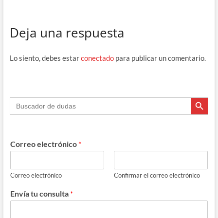
ac
el
hr
h
o
e
e
e
at
m
Deja una respuesta
b
gr
a
s
p
o
a
ds
A
ar
Lo siento, debes estar
conectado
para publicar un comentario.
o
m
p
ti
k
p
r
Botón de búsque
Buscar:
Correo electrónico
*
Correo electrónico
Confirmar el correo electrónico
Envía tu consulta
*