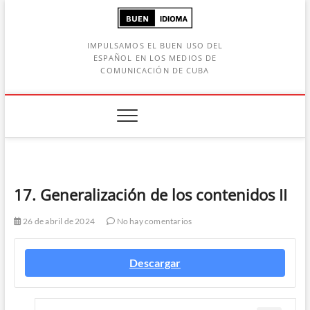
Saltar
al
contenido
IMPULSAMOS EL BUEN USO DEL
ESPAÑOL EN LOS MEDIOS DE
COMUNICACIÓN DE CUBA
Botón de búsqueda
car:
17. Generalización de los contenidos II
26 de abril de 2024
No hay comentarios
Descargar