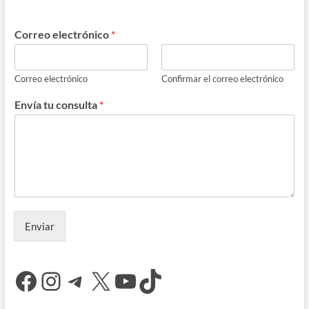
o
m
p
ti
k
p
r
Correo electrónico
*
Correo electrónico
Confirmar el correo electrónico
Envía tu consulta
*
Enviar
Facebook
Instagram
Telegram
X
YouTube
TikTok