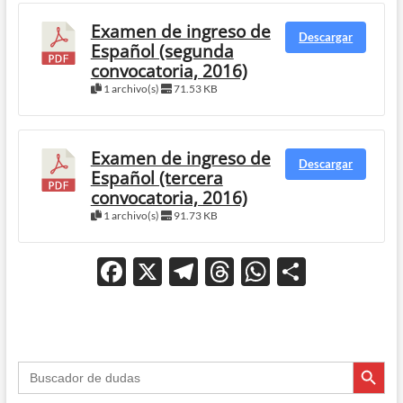
Examen de ingreso de
Descargar
Español (segunda
convocatoria, 2016)
1 archivo(s)
71.53 KB
Examen de ingreso de
Descargar
Español (tercera
convocatoria, 2016)
1 archivo(s)
91.73 KB
F
X
T
T
W
C
ac
el
hr
h
o
e
e
e
at
m
b
gr
a
s
p
Botón de búsque
Buscar:
o
a
ds
A
ar