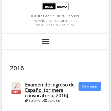
Saltar
al
contenido
IMPULSAMOS EL BUEN USO DEL
ESPAÑOL EN LOS MEDIOS DE
COMUNICACIÓN DE CUBA
Botón de búsqueda
car:
2016
Examen de ingreso de
Descargar
Español (primera
convocatoria, 2016)
1 archivo(s)
70.47 KB