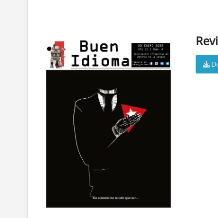
Revi
De