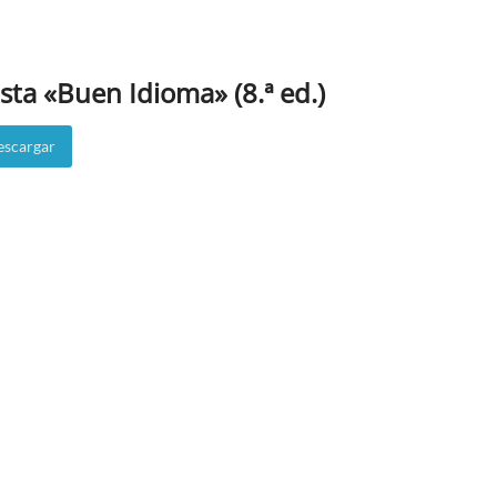
sta «Buen Idioma» (8.ª ed.)
scargar