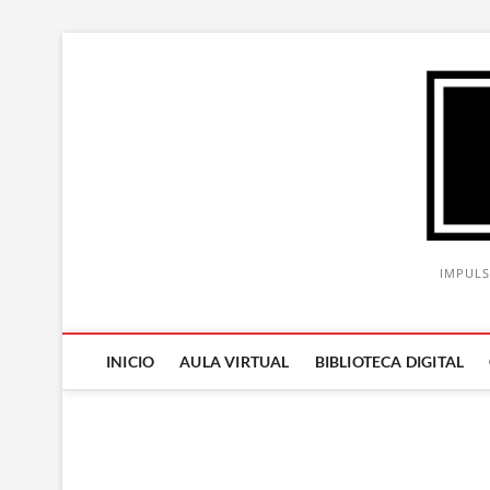
Saltar
al
contenido
IMPULS
INICIO
AULA VIRTUAL
BIBLIOTECA DIGITAL