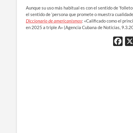
Aunque su uso más habitual es con el sentido de ‘folleto
el sentido de ‘p
ersona que promete o muestra cualidades
Diccionario de americanismos
: «Calificado como el princ
en 2025 a triple A» (Agencia Cubana de Noticias, 9.3.2
F
ac
e
b
o
o
k