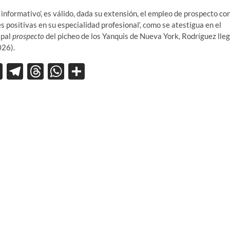
 informativo’, es válido, dada su extensión, el empleo de prospecto co
 positivas en su especialidad profesional
‘, como se atestigua en el
ipal
prospecto
del picheo de los Yanquis de Nueva York, Rodríguez lle
026).
X
T
T
W
C
el
hr
h
o
e
e
at
m
gr
a
s
p
a
ds
A
ar
m
p
ti
p
r