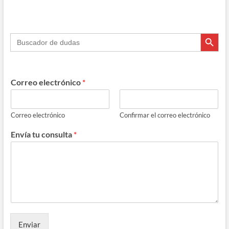
e
e
e
at
m
b
gr
a
s
p
Botón de búsque
Buscar:
o
a
ds
A
ar
o
m
p
ti
k
p
r
Correo electrónico
*
Correo electrónico
Confirmar el correo electrónico
Envía tu consulta
*
Enviar