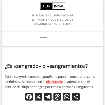
Saltar
al
contenido
IMPULSAMOS EL BUEN USO DEL
ESPAÑOL EN LOS MEDIOS DE
COMUNICACIÓN DE CUBA
Botón de búsqueda
car:
¿Es «sangrado» o «sangramiento»?
Tanto
sangrado
como
sangramiento
pueden emplearse como
sinónimos. Así consta en el
diccionario
académico con el
sentido de ‘f
lujo
de
sangre
por
rotura
de
vasos
sanguíneos
.’.
F
X
T
T
W
C
ac
el
hr
h
o